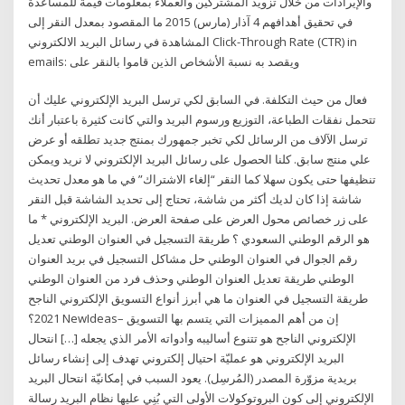
والإيرادات من خلال تزويد المشتركين والعملاء بمعلومات قيمة للمساعدة
في تحقيق أهدافهم 4 آذار (مارس) 2015 ما المقصود بمعدل النقر إلى
المشاهدة في رسائل البريد الالكتروني Click-Through Rate (CTR) in
emails: ويقصد به نسبة الأشخاص الذين قاموا بالنقر على
فعال من حيث التكلفة. في السابق لكي ترسل البريد الإلكتروني عليك أن
تتحمل نفقات الطباعة، التوزيع ورسوم البريد والتي كانت كثيرة باعتبار أنك
ترسل الآلاف من الرسائل لكي تخبر جمهورك بمنتج جديد تطلقه أو عرض
علي منتج سابق. كلنا الحصول على رسائل البريد الإلكتروني لا نريد ويمكن
تنظيفها حتى يكون سهلا كما النقر “إلغاء الاشتراك” في ما هو معدل تحديث
شاشة إذا كان لديك أكثر من شاشة، تحتاج إلى تحديد الشاشة قبل النقر
على زر خصائص محول العرض على صفحة العرض. البريد الإلكتروني * ما
هو الرقم الوطني السعودي ؟ طريقة التسجيل في العنوان الوطني تعديل
رقم الجوال في العنوان الوطني حل مشاكل التسجيل في بريد العنوان
الوطني طريقة تعديل العنوان الوطني وحذف فرد من العنوان الوطني
طريقة التسجيل في العنوان ما هي أبرز أنواع التسويق الإلكتروني الناجح
2021؟ NewIdeas– إن من أهم المميزات التي يتسم بها التسويق
الإلكتروني الناجح هو تتنوع أساليبه وأدواته الأمر الذي يجعله […] انتحال
البريد الإلكتروني هو عمليّة احتيال إلكتروني تهدف إلى إنشاء رسائل
بريدية مزوّرة المصدر (المُرسِل). يعود السبب في إمكانيّة انتحال البريد
الإلكتروني إلى كون البروتوكولات الأولى التي بُنِي عليها نظام البريد رسالة