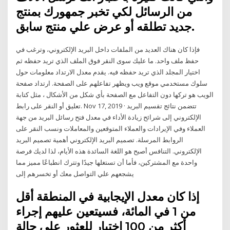
من الرسائل لكي تخبر جمهورك بمنتج
جديد تطلقه أو عرض علي منتج سابق.
فإذا كان هناك العديد من الملفات داخل البريد الإلكتروني، وترغب في
حفظ ملف واحد. ما عليك سوى النقر فوق الملف الذي تريد حفظه ثم
اختيار المجلد الذي تريد حفظه فيه. يقدم معدل الارتداد معلومات حول
سلوك مستخدمي موقع ويب ويظهر تفاعلهم على الصفحة. ارتداد صفحة
الويب هو تركها دون التفاعل مع الصفحة بأي شكل من الأشكال ، مثل كتابة
تعليق أو النقر على رابط. Nov 17, 2019 · تتضمن نتائج تقسيم البريد
الإلكتروني إلى شرائح زيادة الأداء في معدل فتح رسائل البريد من جهة
العملاء وفي الإيرادات والعملاء المتوقعين والمعاملات ونسب النقر على
الروابط المرسلة. تصميم البريد الإلكتروني أهمية تصميم البريد
الإلكتروني. التنافس أصبح هو اللغة السائدة هذه الأيام، لذا لديك فرصة
واحدة مع المشتركين، فأما أن تستغلها جيدًا وتترك انطباعًا مميز مما
يشجعهم علي التواصل معك أو تخسرهم إلى
إذا كان معدل الإيجابية في المنطقة أقل
من 1 في المائة، فسيتعين عليهم إجراء
أكثر من 100 اختبار للعثور على حالة