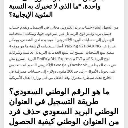
واحدة. *ما الذي لا تخبرك به النسبة
المئوية الإيجابية؟
من السهل إنشاء حساب بريد إلكتروني مجاني في الجيميل، ويقدم حساب
جيميل بريد وفلتر قوي للرسائل غير المرغوب فيها، ويمكنك استخدامه
للوصول إلى حسابات البريد الإلكتروني الموجودة لدى الشخص، ويمكن
أيضًا استخدامه لأرشفة ما هو موقع 4Tracking ؟ 4TRACKING عبارة عن
منصة تتبع الشحنات. تسمح لك بتتبع الخدمات البريدية العالمية وشركات
البريد السريع مثل FedEx و DHL Express و TNT و UPS. نجح البريد
الإلكتروني التصيد لمستخدمي Google و Facebook في حث الموظفين
على تحويل الأموال - إلى حد 200 مليون دولار - إلى حسابات مصرفية في
الخارج تحت سيطرة مخترق. وقد اعتقل من قبل وزارة العدل الأمريكية.
ما هو الرقم الوطني السعودي؟
طريقة التسجيل في العنوان
الوطني البريد السعودي حذف فرد
من العنوان الوطني كيفية الحصول