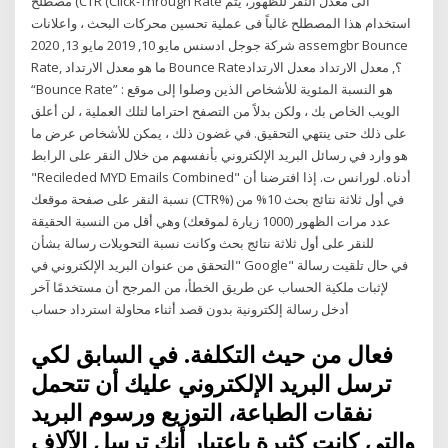
مصطلح (CTR (Click-Through Rate الى معدل النقر للظهور، يتم
استخدام هذا المصطلح غالباً فى عملية تحسين محركات البحث ، واعلانات
شركة جوجل ادسنس مايو 10, 2019 مايو 13, 2020 assemgbr Bounce
Rate, ما هو معدل الارتداد Bounce Rate؟, معدل الارتداد معدل الارتداد
“Bounce Rate” : هو النسبة المئوية للأشخاص الذين وصلوا إلى موقع
الويب الخاص بك ، ولكن بدلاً من التصفح احتراما لتلك العملية ، لن أعلق
على ذلك حتى ينتهي التحقيق. في غضون ذلك ، يمكن للأشخاص عرض ما
هو وارد في رسائل البريد الإلكتروني بأنفسهم من خلال النقر على الرابط
"Recileded MYD Emails Combined" أدناه. لورانس ت. إذا افترضنا أن
نسبة النقر على صفحة موقعك (CTR%) في أول ثلاثة نتائج بحث 10% من
عدد مرات الظهور (1000 زيارة لموقعك) وهي أقل من النسبة الحقيقة
للنقر على أول ثلاثة نتائج بحث وكانت نسبة التحويلات رسالة بشأن
"التحقق من عنوان البريد الإلكتروني في Google" في حال تلقيت رسالة
لإثبات ملكية الحساب عن طريق الخطأ، من المرجح أن مستخدمًا آخر
أدخل رسالة إلكترونية بدون قصد أثناء محاولة استرداد حساب
فعال من حيث التكلفة. في السابق لكي
ترسل البريد الإلكتروني عليك أن تتحمل
نفقات الطباعة، التوزيع ورسوم البريد
والتي كانت كثيرة باعتبار أنك ترسل الآلاف