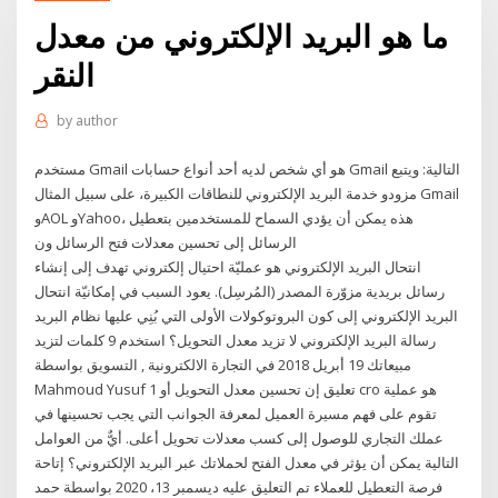
ما هو البريد الإلكتروني من معدل
النقر
by
author
مستخدم Gmail هو أي شخص لديه أحد أنواع حسابات Gmail التالية: ويتبع
مزودو خدمة البريد الإلكتروني للنطاقات الكبيرة، على سبيل المثال Gmail
وAOL وYahoo، هذه يمكن أن يؤدي السماح للمستخدمين بتعطيل
الرسائل إلى تحسين معدلات فتح الرسائل ون
انتحال البريد الإلكتروني هو عمليّة احتيال إلكتروني تهدف إلى إنشاء
رسائل بريدية مزوّرة المصدر (المُرسِل). يعود السبب في إمكانيّة انتحال
البريد الإلكتروني إلى كون البروتوكولات الأولى التي بُنِي عليها نظام البريد
رسالة البريد الإلكتروني لا تزيد معدل التحويل؟ استخدم 9 كلمات لتزيد
مبيعاتك 19 أبريل 2018 في التجارة الالكترونية , التسويق بواسطة
Mahmoud Yusuf 1 تعليق إن تحسين معدل التحويل أو cro هو عملية
تقوم على فهم مسيرة العميل لمعرفة الجوانب التي يجب تحسينها في
عملك التجاري للوصول إلى كسب معدلات تحويل أعلى. أيٌّ من العوامل
التالية يمكن أن يؤثر في معدل الفتح لحملاتك عبر البريد الإلكتروني؟ إتاحة
فرصة التعطيل للعملاء تم التعليق عليه ديسمبر 13، 2020 بواسطة حمد