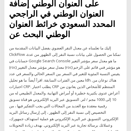
على العنوان الوطني إضافة
العنوان الوطني في الراجحي
المحدد السعودي خرائط العنوان
الوطني البحث عن
إليك ما تعلمناه عن معدل النقر العضوي بفضل البيانات المقدمة من
ClickFlow ،تمكنا من الحصول على بيانات نسبة النقر إلى الظهور من عدة
حسابات في Google Search Console ما هو معدل سعر مؤشر التغير
(roc) معدل سعر مؤشر معدل التغيير (roc) هو مؤشر فني قائم على الزخم
يقيس النسبة المئوية للتغير في السعر بين السعر الحالي والسعر في عدد
معين من الفترات السابقة. اقرأ أيضاً: ما هو تحليل ldh. هناك نوعان من
اختبارات CRP. يطلب اختبار CRP المنتظم للأشخاص الذين يعانون من
أعراض عدوى بكتيرية خطيرة أو أمراض التهابية. والمعدل الطبيعي له من
10 إلى 1000 مجم / لتر. التسويق عبر البريد الإلكتروني هو قناة تسويق
رقمية معقدة مع العديد من المجالات التي يجب التفكير فيها ، من
التخصيص إلى نسبة النقر إلى الظهور ، إلى إرسال رسائل البريد
الإلكتروني. التسويق عبر البريد الإلكتروني هو عملية استهداف جمهورك،
وعملائك برسالة تجارية عبر البريد الإلكتروني. بهدف زيادة التحويلات