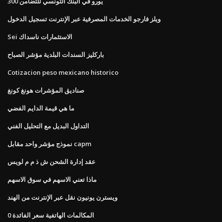
300 يورو في البنك التونسي للتضامن
ويلز فارجو الخدمات المصرفية عبر الإنترنت تسجيل الدخول
Sei الاستثمارات ناسداك
باركليز السندات البلدية مؤشر الصباح
Cotizacion peso mexicano historico
صناديق المؤشرات هونغ كونغ
ما هي قيمة الدايم الفضي
التداول البديل مع التحليل الفني
نموذج مؤشر واحد مقابل capm
عقد إدارة الشحن ش ذ م م لويس
ماذا تعني الاسهم في سوق الاسهم
ويسترن يونيون نقل عبر الإنترنت من الهند
0 المكالمات الهاتفية سعر الفائدة