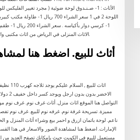
1- كرسي دوا
الاثاث المنزلى في الرياض من اثاث مكتبى واثاث مطابخ وتحف ومفروشات وسجاجيد وموكيت.
أثاث للبيع. اضغط هنا لمشا
الاخضر ب
ناعم. لوحة باتمان ازرق و احمر بيع وشراء أثاث المنزل و الح
الإمارات. اضغط هنا لمشاهدة الصور والاسعار في هذا القس
مستعمل للبيع في الكويت حيث بإمكانك تصفح العديد من الا