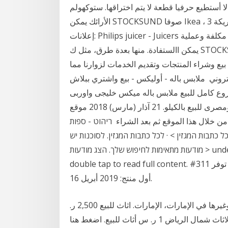
لا أستطيع حرفيا قطعة لا يتم اختراقها. ستوكهولم
الأرائك يمكن STOCKSUND صوفا Ikea ، 3 مقاعد ، بلون رمادي فاتح. أريكة STOCKSUND - أريكة في 39
إعلانات: Philips juicer - Juicers للبيع يبحث الكثيرون -وخاصة الطالب- عن قطع أثاث غير مكلفة وعملية
يمكن االستفادة. منها بعدة طرق، مثل ك STOCKSUND 7 IKEA.com.kw احتفظ بإيصال البيع كإثبات. نيو
يع وشراء المنتجات وتقديم الخدمات لزوارنا مما
لكتروني ملابس باله - أوليكس - بيع واشتري ببلاش
ع كامل للبيع ملابس باله ميكس خليجى واوربى
ومصرى للبيع بالكيلو. 21 آذار (مارس) 2018 موقع IKEA هو الموقع الاشهر على مستوى العالم في بيع الاثاث
من خلال هذا الموقع ثم بعد الشراء ריהוט - ספות
. מציג 3,173 מודעות. מגזין יד2 · לכל כתבות המגזין > · לכל כתבות המגזין. לסוכנות יש undefined
מודעות מתאימות לחיפוש שלך. הצג מודעות > undefined מודעות. اعرضه للبيع. Brief content visible,
double tap to read full content. #311 في اغلفة الارائك. #2,139 في أثاث غرفة المعيشة. تاريخ توفر
أول منتج: 2019 أبريل 16.
بيع وشراء أثاث المنزل و الحديقة أثاث المنزل و الحديقة وغيرها في الإمارات، الإمارات. اثاث للبيع 2,500 ر.
س المنزل والحديقة » أثاث أمس 21:50 ارقام اليشترون الاثاث شمال الرياض 1 ر. س أثاث للبيع. اضغط هنا