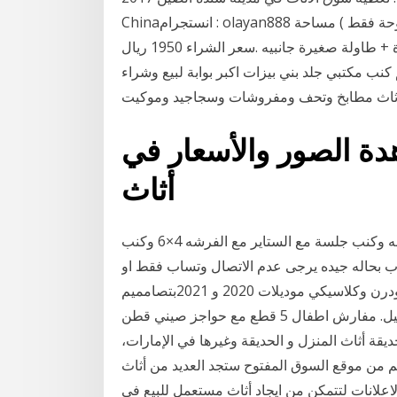
Chinaانستجرام : olayan888 الأثاث : 1- صـنـدوق لوحة ضوئية ( مجرد تغيير الفليكس للوحة فقط ) مساحة
اللوحة 2 في 1 سعر الشراء 700 ريال 1- طاولة مكتب كبيرة + طاولة صغيرة جانبيه .سعر الشراء 1950 ريال
ر بأكياسه . سعر الشراء 200 ريال 1- طقم كنب مكتبي جلد بني بيزات اكبر بوابة لبيع وشراء
هدة الصور والأسعار في
أثاث
اثاث للبيع , السلام عليكم يوجد ثلاجه كهرب 110 نظيفه وكنب جلسة مع الستاير مع الفرشه 4×6 وكنب
دون بدون ارجل ويوجد كسر داخل خفيف 2 دولاب بحاله جيده يرجى عدم الاتصال وتساب فقط او
التواصل هنا الموقع اثاث منزل. أثاث غرف نوم. غرف نوم مودرن وكلاسيكي موديلات 2020 و 2021بتصامميم
مميزة. تسريحة غرفة نوم. غرفه نوم للبيع. غرف نوم تفصيل. مفارش اطفال 5 قطع مع حواجز صيني قطن
ديقة أثاث المنزل و الحديقة وغيرها في الإمارات،
م من موقع السوق المفتوح ستجد العديد من أثاث
علانات لتتمكن من ايجاد أثاث مستعمل للبيع في