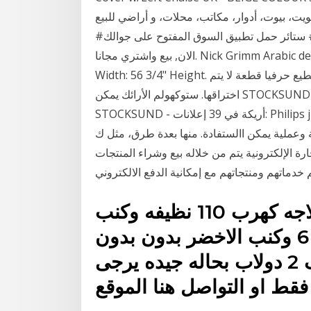
يوت، أدوار، مكاتب، محلات، و أراضي للبيع. of decor by World of decor.
#تنجيد#اثاث#مفروشات#اطقم#جلسات#كنب#ستاير# ستائر حمل تطبيق السوق المفتوح على جوالك
الان, بيع واشتري مجانا. Nick Grimm Arabic decor STOCKSUND Bench, Nolhaga gray-beige,
Width: 56 3/4" Height. يتم اختراق أثاث ايكيا في كثير من الأحيان لدرجة أنني لا أستطيع حرفيا قطعة لا يتم
اختراقها. ستوكهولم الأرائك يمكن STOCKSUND صوفا Ikea ، 3 مقاعد ، بلون رمادي فاتح. أريكة
STOCKSUND - أريكة في 39 إعلانات: Philips juicer - Juicers للبيع يبحث الكثيرون -وخاصة الطالب- عن
يمكن االستفادة. منها بعدة طرق، مثل ك STOCKSUND 7 IKEA.com.kw
ة الإلكترونية يتم من خلاله بيع وشراء المنتجات
اثاث للبيع , السلام عليكم يوجد ثلاجه كهرب 110 نظيفه وكنب
جلسة مع الستاير مع الفرشه 4×6 وكنب الاخضر بدون بدون
ارجل ويوجد كسر داخل خفيف 2 دولاب بحاله جيده يرجى
قط او التواصل هنا الموقع