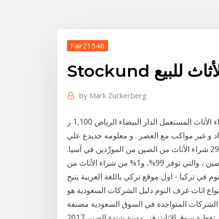
Fair21546
Stocku الأثاث للبيع
by
Mark Zuckerberg
د و غير مواكب مع العصر . و معلومه جديدع علي
ان ويست الم عندهم ويب سايت عشق هالمحل هناك 2981 شراء الأثاث من الصين من المورِّدين في آسيا.
أعلى بلدان العرض أو المناطق هي الصين، وتايوان، الصين ، والتي توفر 99%، و1% من شراء الأثاث من
 في تركيا - اول موقع تركي باللغة العربية يتيح
نواع اثاث غرف النوم دليل الشركات السعودية هو
شركات المتواجدة في السوق السعودية مصنفة
حسب القطاعات الصناعية. تغطية سوق الاثاث في مدينة شندة الصين 2017The furniture market in