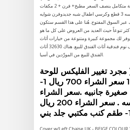
الكويت التي تبحث عنها بالمواصفات التي للبيع أثاث شقة متكامل بنصف السعر مطبخ+ فرن + 2 مكفات
سبليت+غسالة+نشافة 9500 ريال الدمام للبيع كنب جلسه 3 قطع وكرسي اطفال شبه جديدوفرن شوايه
 عبر السوق المفتوح. هُنا على هذا القسم ستكون
ثر تنوعاً حيث العديد من العروض على كل ما هو
وفر لك مجموعة كبيرة ومتنوعة من خيارات أثاث
الفندق للبيع، مثل الحديثة.يمكنك أيضًا الاختيار من طقم غرف نوم فندقية أثاث الفندق للبيع. هناك 32630 أثاث
الفندق للبيع من المورِّدين في آسيا.
ئية ( مجرد تغيير الفليكس للوحة
فقط ) مساحة اللوحة 2 في 1 سعر الشراء 700 ريال 1-
صغيرة جانبيه .سعر الشراء
1950 ريال 1- كرسي دوار بأكياسه . سعر الشراء 200 ريال
مكتبي جلد بني
Cover w/Left Chaise UK - BEIGE , ابحث عن شقق