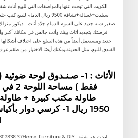
صغير شبه جديد على السوم الدمام جدّد أثاث - ديكور منزلك
فرصتك بتجديد أثاث بيتك وأنت جالس في مكانك أكبر وأك
جديد ومستعمل أيضاً من هذه السلع على اختلاف أشكالها 
الأثاث : 1- صـنـدوق لوحة ضو
طاولة مكتب كبيرة + طاولة 
1- طقم كنب 
COLOUR 302838,37Home, Furniture & DIY