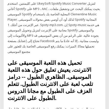
على كليمنتين. استخدم UkeySoft Spotify Music Converter لتنزيل
أغاني Spotify على MP3 ، AAC ، بحيث يمكنك البحث عن وتشغيل ملفات
الموسيقى Spotify المحلية الخاصة بك باستخدام Clementine Music
Player. لذلك أود أن أوصي بعض محولات الموسيقى Spotify المجانية
عبر الإنترنت من أجلك. 1. Spoty-mp3.com. إن Spoty-music هي خدمة
مجانية على الإنترنت لتنزيل وتحويل الموسيقى Spotify والموسيقى
والألبومات إلى MP3 بجودة عالية. على الرغم من أن بعض الموسيقى قد
تحتاج إلى إعجابك بصفحة Facebook وليست مجانية ، إلا أنه عادةً ما يتم
تحميلها مجانًا. الميزات: يمكنك رفع الموسيقى الخاصة بك للعثور على
مجتمع الموسيقى
تحميل هذه اللعبة الموسيقى على
الانترنت. يعيش تعليق حول هذه اللعبة
الموسيقى. الظاهري الطبول -- درامز
تلعب لعبة على الانترنت الطبول. تتعلم
العزف على الطبول مع مجانا الدروس
الطبول على الانترنت.
بعض الموسيقى تغني عن الكلام.. موسيقى ليلة القبض على فاطمة ل