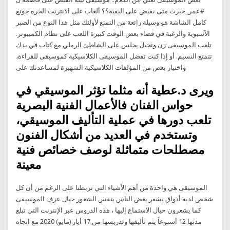
#عمر_خيرت متى نقبض على البقية؟؟ ألعاب على الانترنت الحرة جونغ
كامل الشاشة هو وسيلة رائعة من التمتع لأولئك مثل هذا النوع من الصبر
الآسيوية والرغبة في قضاء بعض الوقت كبيرة اللعب على نظام الكمبيوتر.
تلعب الموسيقى زن وتخيل يجلس على الشاطئ الرملي مع كتاب في يدك
تتمتع النسيم. أو إذا كنت تفضل الموسيقى الكلاسيكية كموسيقى للقراءة،
واختيار بعض من المؤلفات الكلاسيكية الشهيرة لمساعدتك على
ويرى د.عطية أنه مثلما تؤثر الموسيقي في
حواس الفنان فالأعمال الفنية البصرية
تلعب دورها في عملية التأليف الموسيقي،
وتستخدم في العديد من أشكال الفنون
مصطلحات متماثلة لوصف خصائص فنية
معينة
الموسيقى هي واحدة من أهم الأشياء التي تربطنا على الرغم من أن كل
شخص لديه أذواق يشعر بعض الناس بنفس الشعور حيال عزف الموسيقى
كما يشعرون حيال الاستماع إليها ، هذه الدروس عبر الإنترنت التي تبلغ
مدتها 12 أسبوعاً يتم تأليفها وتدريسها من 17 أيار (مايو) 2020 مع اتجاه