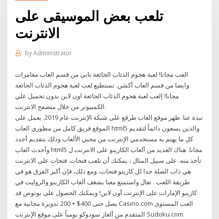
تلعب بعض الموسيقى على
الانترنت
by
Administrator
العب مجانا! لعبة هجوم الذئاب الجائعة تاتي من قسم العاب مغامرات
وايضا من قسم العاب أكشن. تستطيع لعب لعبة هجوم الذئاب الجائعة
مجانا! إلعب لعبة هجوم الذئاب الجائعة اون لاين بدون تحميل علي
الكمبيوتر من خلال متصفح الانترنت.
نبذة عنا. ظهر موقع العاب طرقع على شبكة الإنترنت عام 2019. يعمل على
الموقع فريق كامل من مطوري العاب html5 والذين يسعون دائماً لتقديم
كل ما يهتم به مستخدمي الإنترنت من محبي الألعاب وذلك بتقديم أجدد
وأحدث العاب html5 مجانا. هناك العديد من ألعاب الكازينو على الانترنت ل
تأخذ منه. على سبيل المثال ، يمكنك أن تلعب فتحات. فتحات على الانترنت
هي ذات الصلة جدا لل كازينو فتحات، ومع ذلك، فإن أكبر الفرق هو في
طريقة اللعب . تعال واستمتع معنا بشغف ألعاب الكازينو والروليت في
كازينو الإمارات على الإنترنت أون لاين! ويمكنك الحصول على بونوص قد
يصل حتى 400$ + 200 تدويرة مجانية مع Casino.com العب المستوى
المتقدم من ألغاز سودوكو يومياً على موقع الإنترنت Sudoku.com.