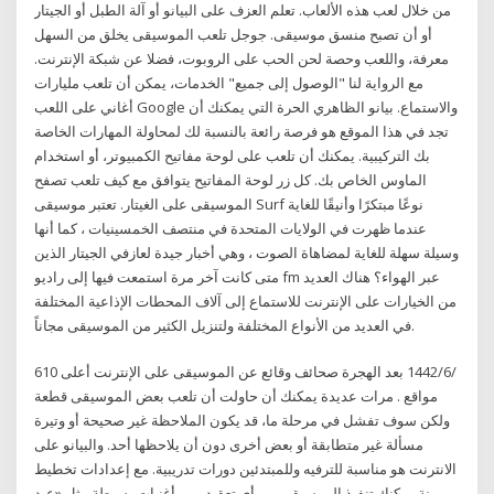
من خلال لعب هذه الألعاب. تعلم العزف على البيانو أو آلة الطبل أو الجيتار
أو أن تصبح منسق موسيقى. جوجل تلعب الموسيقى يخلق من السهل
معرفة، واللعب وحصة لحن الحب على الروبوت، فضلا عن شبكة الإنترنت.
مع الرواية لنا "الوصول إلى جميع" الخدمات، يمكن أن تلعب مليارات
أغاني على اللعب Google والاستماع. بيانو الظاهري الحرة التي يمكنك أن
تجد في هذا الموقع هو فرصة رائعة بالنسبة لك لمحاولة المهارات الخاصة
بك التركيبية. يمكنك أن تلعب على لوحة مفاتيح الكمبيوتر، أو استخدام
الماوس الخاص بك. كل زر لوحة المفاتيح يتوافق مع كيف تلعب تصفح
الموسيقى على الغيتار. تعتبر موسيقى Surf نوعًا مبتكرًا وأنيقًا للغاية
عندما ظهرت في الولايات المتحدة في منتصف الخمسينيات ، كما أنها
وسيلة سهلة للغاية لمضاهاة الصوت ، وهي أخبار جيدة لعازفي الجيتار الذين
متى كانت آخر مرة استمعت فيها إلى راديو fm عبر الهواء؟ هناك العديد
من الخيارات على الإنترنت للاستماع إلى آلاف المحطات الإذاعية المختلفة
في العديد من الأنواع المختلفة ولتنزيل الكثير من الموسيقى مجاناً.
6‏‏/6‏‏/1442 بعد الهجرة صحائف وقائع عن الموسيقى على الإنترنت أعلى 10
مواقع . مرات عديدة يمكنك أن حاولت أن تلعب بعض الموسيقى قطعة
ولكن سوف تفشل في مرحلة ما، قد يكون الملاحظة غير صحيحة أو وتيرة
مسألة غير متطابقة أو بعض أخرى دون أن يلاحظها أحد. والبيانو على
الانترنت هو مناسبة للترفيه وللمبتدئين دورات تدريبية. مع إعدادات تخطيط
مرنة يمكنك تنفيذ الموسيقى من أي تعقيد، من أغنيات بسيطة مثل «عيد