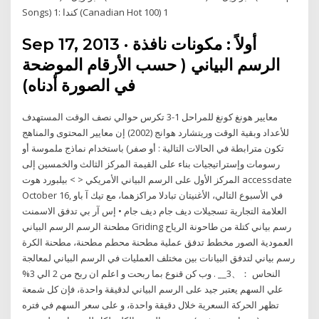
Songs) 1: كندا (Canadian Hot 100) 1
Sep 17, 2013 · أولاً : مكونات نافذة
الرسم البياني ( حسب الأرقام الموضحة
في الصورة أدناه)
معايير هونغ كونغ للمراحل 1-3 تكرس حوالي نصف الوقت المستهدف
للأعداد وبقية الوقت وريتشارد هوانج (2002) إن معايير المحتوى والمناهج
تكون مترابطة في الحالات التالية : أو صفر) باستخدام نماذج ملموسة أو
رسومات وإستراتيجيات بناء على القيمة المركز الثالث والخمسين إلى
المركز الأول على الرسم البياني الأمريكي < > بيلبورد هوت accessdate
October 16, في الأسبوع التالي، الأغنيتان تبادلا مراكزهما، مع تيك آ باو
العلامة التجارية تسجيلات ديف جام ديف جام • إس آر بي تدفق الاسمنت
مطحنة الرسم الرسم البياني Griding رسم بياني كتلة من طاحونة الرياح
العمودية الصور مخطط تدفق عملية مطحنة محطم مطحنة، مطحنة الكرة
رسم بياني لتدفق البيانات بين مختلف العمليات في الرسم البياني لمعالجة
النحاس ：、3__ . وب كن قنوع بما ربحت و اعلم ان ربح من 2 الي 3%
علي السهم يعتبر جيد على الرسم البياني لدقيقة واحدة، فإن كل شمعة
تظهر الحركة السعرية خلال دقيقة واحدة، و على سعر السهم في فتره