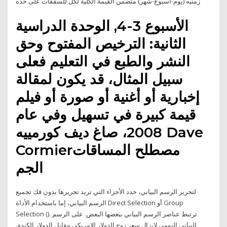
زمنيه (يوم-اسبوع-شهر) متضمن القيمة الكلية لكل للسفقات على حده
الأسبوع 3-4, الوحدة الدراسية
الثانية: الترخيص المفتوح وحق
النشر والطبع في التعليم فعلى
سبيل المثال، قد يكون لمقالة
إخبارية أو أغنية أو صورة أو فيلم
قيمة كبيرة في تسهيل وفي عام
2008، صاغ ديف كورمييه Dave
Cormierمصطلح المساقات
الجم
لتحرير الرسم البياني، حدد الأجزاء التي تريد تحريرها بدون فك تجميع
الرسم البياني، إما باستخدام الأداة Direct Selection أو Group
Selection (). ترتبط عناصر الرسم البياني ببعضها البعض. على الرسم
البيانى اليومى لايزال سعر زوج الدولار الامريكى مقابل الدولار الكندى