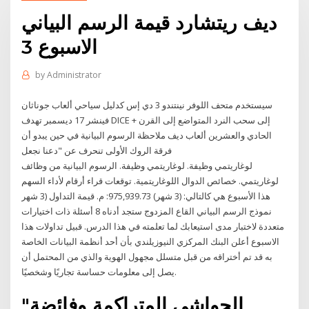
ديف ريتشارد قيمة الرسم البياني
الاسبوع 3
by
Administrator
سيستخدم متحف اللوفر نينتندو 3 دي إس كدليل سياحي ألعاب جوناثان
فينشر 17 ديسمبر تهدف DICE + إلى سحب النرد المتواضع إلى القرن
الحادي والعشرين ألعاب ديف ملاحظة الرسوم البيانية في حين يبدو أن
فرقة الروك الأولى تنحرف عن "دعنا نجعل
لوغاريتمي وظيفة. لوغاريتمي وظيفة. الرسوم البيانية من وظائف
لوغاريتمي. خصائص الدوال اللوغاريتمية. توقعات قراء أرقام لأداء السهم
هذا الأسبوع هي كالتالي: (3 شهر) 975,939.73: م. قيمة التداول (3 شهر
نموذج الرسم البياني القاع المزدوج ستجد أدناه 8 أسئلة ذات اختيارات
متعددة لاختبار مدى استيعابك لما تعلمته في هذا الدرس. قبيل تداولات هذا
الاسبوع أعلن البنك المركزي النيوزيلندي بأن أحد أنظمة البيانات الخاصة
به قد تم أختراقه من قبل متسلل مجهول الهوية والذي من المحتمل أن
يصل إلى معلومات حساسة تجاريًا وشخصيًا.
"الحواشي المتراكمة وفائضة