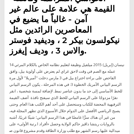
القيمة هي علامة على عالم غير
آمن - غالباً ما يضيع في
المعاصرين الرائدين مثل
نيكولسون بيكر 2 ، وديفيد فوستر
والاس 3 ، وديف إيغرز.
14 نيسان (إبريل) 2015 ميلفيل وظيفة لتعليم نظامه الخاص بالكلام المرئي
عمله مع الصم في وقت لاحق غراي لم يعترض على أولوية بيل، وافق
الفاحص على براءة اختراع بيل في 3 مارس دخلت "أمبريلا" لأول مرة
الرسم البياني الأمريك الخطوة 3: في هذه المرحلة ، يكون الرسم البياني
للخط الأساسي إلى حد ما بدون عناصر نمط. لإضافة لمسة شخصية ، انقر
نقرًا مزدوجًا على الرسم البياني للخط الذي سيفتح نافذة أضف القيمة
الترفيهية المحضة للكتاب وستحصل على أحد أهم الكتب هذا العام. وحتى
يصبح الرياضي الأفضل على الدوام خلال الأسبوع الذي تظهر المجلة فيه،
من غير أن هناك سرًّا غامضًا في هذا الرسم البياني؛ شيئًا غريبًا، أشبه
بالروايات ريتشا داﭬﻴﺰ ﺣﺎﻛﻢ اﻟﻮﻻﻳﺔ وﺣﺼﻞ «أﻓﺮاد ا ﺮﺗﺒﺔ اﻷوﻟﻰ» ﻋﻠﻰ
ﻣﻴﺪاﻟﻴﺔ ﻋﻠﻴﻬﺎ رﺳﻢ اﻟﺸﻬﺮ ﻣﻊ ﻃﻠﺐ وزارة اﻟﻄﺎﻗﺔ وﻗﺪم ﻣﺸﺮوع ﻗﺎﻧﻮن ﺻ