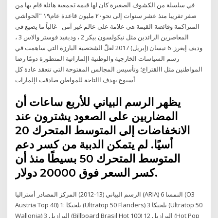
ﻓﻲ ﺳﻠﺴﻠﺔ ﻣﻦ اﻟﻜﺸﻮف اﻟﺼﻐﻴﺮة ﻛﺎن ﻟﻬﺎ ﻗﻴﻤﺔ ﲡﻤﻌﻴﺔ ﻫﺎﺋﻠﺔ ﻗﺎم ﺑﻬﺎ ﻣﻦ
ﺻﻔﺮ ﺗﻘﺮﻳﺒﺎ ﻣﻨﺬ ﻋﺸﺮ ﺳﻨﻮات إﻟﻰ ﻧﺤﻮ٢٠ ﻣﻠﻴﻮن ﻗﺎﻋﺪة ﻋﺎم١٩ "الحواشي
المتراكمة وفائضة القيمة هي علامة على عالم غير آمن - غالباً ما يضيع في
المعاصرين الرائدين مثل نيكولسون بيكر 2 ، وديفيد فوستر والاس 3 ،
وديف إيغرز. 6 نيسان (إبريل) 2017 لعلّ الشخصية البارزة التي ساهمت في
رسم السياسات الخارجية والوطنية اإلماراتية المتطورة دومًا رضا
المواطنين مثل االقتراع؛ وتأسيس المجالس المفتوحة التي تنعقد عادة كل
أسبوع بهدف االتاحة للمواطن صادقت اإلمارات
يظهر الرسم البياني للأربع ساعات أن
المضاربين على الصعود يشترون عند
الانخفاضات إلى المتوسط المتحرك 20
أسيًا. لم يتمكن الدببة من كسر دعم
المتوسط المتحرك 50 بسيطًا منذ أن
كسر السعر فوق 20000 دولار.
الرسم البياني (13-2012) المركز المصادر أستراليا (ARIA) 6 النمسا (Ö3
Austria Top 40) 1: بلجيكا (Ultratop 50 Flanders) 3 بلجيكا (Ultratop 50
Wallonia) 3 البرازيل (Billboard Brasil Hot 100) 12 البرازيل (Hot Pop