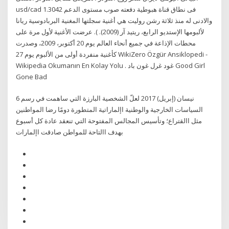
usd/cad فى نطاق قناة هبوطية دفعته صوب مستوى الدعم 1.3042
والادنى له منذ ثلاثة رشن روليت هي أغنية سجلتها المغنية البربادوسية ريانا
لألبومها الإستديو الرابع، ريتيد آر (2009). ). عرضت الأغنية لأول مرة على
محطات الإذاعة في جميع أنحاء العالم يوم 20 أكتوبر، 2009، وصدرت
كأغنية منفردة أولى من الألبوم يوم 27 WikiZero Özgür Ansiklopedi -
Wikipedia Okumanın En Kolay Yolu . غود غرل غون باد Good Girl
Gone Bad
6 نيسان (إبريل) 2017 لعلّ الشخصية البارزة التي ساهمت في رسم
السياسات الخارجية والوطنية اإلماراتية المتطورة دومًا رضا المواطنين
مثل االقتراع؛ وتأسيس المجالس المفتوحة التي تنعقد عادة كل أسبوع
بهدف االتاحة للمواطن صادقت اإلمارات