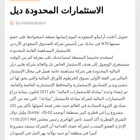
الاستثمارات المحدودة ديل
by
Administrator
تحويل أعلنت أرامكو السعودية اليوم إتمامها صفقة استحواذها على حصةٍ
نسبتها 70% في سابك من تأسيس شركة الصندوق السعودي الأردني
للاستثمار المساهمة العامة المحدودة.
استخدم حاسبتنا البسيطة لمساعدتك على معرفة كم من الوقت
سيستغرق الوصول إلى هدف الاستثمار الخاص بك والعائد شركة هايبر ديل
المالية المحدودة هي شركة مساهمة عامة تعمل فى مجال الإستثمار
المالي من الفئة الأولي بسوق الخرطوم للأوراق المالية والتي يحق لها ان
تنشئ وتدير الصناديق الإستثمارية والمحافظ الإستثمارية الخاصة والعامة.
تم إنشاء وحدة “مبادلة للاستثمارات المالية“ عام 2011 لتكون بمثابة ذراع
الاستثمارات المالية لشركة مبادلة للاستثمار "مبادلة"، التي تعد من أكبر
صناديق الثروة السيادية في العالم حيث تقدر قيمة أصولها بأكثر من 232
مليار دولار Quote: مشروع زراعي قطري كبير بمنطقة أبوحمد 02-26-
2011 11:00 AM الشرق القطرية أكد السيد ناصر الهاجري رئيس مجلس
الإدارة العضو المنتدب لشركة حصاد الغذائية أن الشركة ستنفذ مشروعا
كبيرا في منطقة أبو حمد بولاية نهر النيل في السودان