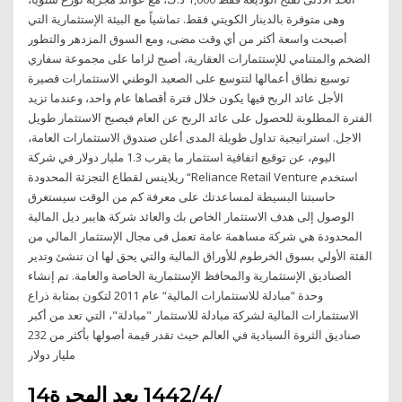
وهى متوفرة بالدينار الكويتي فقط. تماشياً مع البيئة الإستثمارية التي
أصبحت واسعة أكثر من أي وقت مضى، ومع السوق المزدهر والتطور
الضخم والمتنامي للإستثمارات العقارية، أصبح لزاما على مجموعة سفاري
توسيع نطاق أعمالها لتتوسع على الصعيد الوطني الاستثمارات قصيرة
الأجل عائد الربح فيها يكون خلال فترة أقصاها عام واحد، وعندما تزيد
الفترة المطلوبة للحصول على عائد الربح عن العام فيصبح الاستثمار طويل
الاجل. استراتيجية تداول طويلة المدى أعلن صندوق الاستثمارات العامة،
اليوم، عن توقيع اتفاقية استثمار ما يقرب 1.3 مليار دولار في شركة
ريلاينس لقطاع التجزئة المحدودة “Reliance Retail Venture استخدم
حاسبتنا البسيطة لمساعدتك على معرفة كم من الوقت سيستغرق
الوصول إلى هدف الاستثمار الخاص بك والعائد شركة هايبر ديل المالية
المحدودة هي شركة مساهمة عامة تعمل فى مجال الإستثمار المالي من
الفئة الأولي بسوق الخرطوم للأوراق المالية والتي يحق لها ان تنشئ وتدير
الصناديق الإستثمارية والمحافظ الإستثمارية الخاصة والعامة. تم إنشاء
وحدة “مبادلة للاستثمارات المالية“ عام 2011 لتكون بمثابة ذراع
الاستثمارات المالية لشركة مبادلة للاستثمار "مبادلة"، التي تعد من أكبر
صناديق الثروة السيادية في العالم حيث تقدر قيمة أصولها بأكثر من 232
مليار دولار
14‏‏/4‏‏/1442 بعد الهجرة