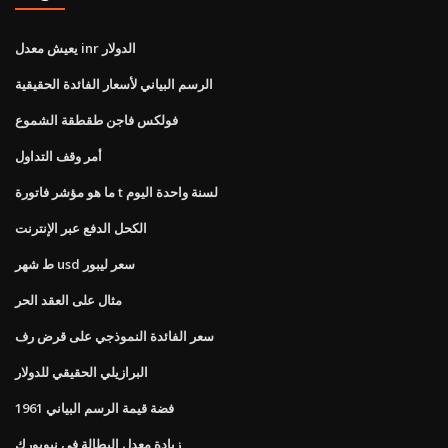
يعيش معدل inr الدولار
الرسم البياني لأسعار الفائدة الحقيقية
فولكس فاجن طقطقة الشموع
أمر وقف التداول
ما هو مؤشر فاتورة t لسنة واحدة اليوم
الكحل الدفع عبر الإنترنت
ط شهر usd سعر ليبور
مثال على العقد الحر
سعر الفائدة النموذجي على قرض رف
البرازيلي الحقيقي للدولار
1961 فضة قيمة الرسم البياني
زيادة معدل البطالة في نيويورك