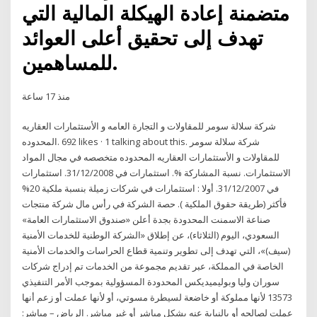
متضمنة إعادة الهيكلة المالية التي
تهدف إلى تحقيق أعلى العوائد
للمساهمين.
منذ 17 ساعة
المحدوده‎. 692 likes · 1 talking about this. ‎شركة سلالة سومر
للمقاولات و الأستثمارات العقاريه المحدوده متخصصه في مجال المواد
الاستثمارات. نسبة المشاركة %. استثمارات في 31/12/2008. استثمارات
في 31/12/2007. أولا : استثمارات في شركات زميلة بنسبة ملكية 20%
فأكثر (طريقة حقوق الملكية ). حصة الشركة في رأس مال شركة منتجات
صناعة الاسمنت المحدودة بجدة أعلن «صندوق الاستثمارات العامة»
السعودي، اليوم (الثلاثاء)، عن إطلاق «الشركة الوطنية للخدمات الأمنية
(سيف)»، التي تهدف إلى تطوير وتنمية قطاع الحراسات والخدمات الأمنية
الخاصة في المملكة، عبر تقديم مجموعة من الخدمات تم إدراج شركات
سوران وليا وبوليميديكس المحدودة المسؤولية بموجب الأمر التنفيذي
13573 لأنها مملوكة أو خاضعة لسيطرة مسوتي، أو لأنها عملت أو زعم أنها
عملت لصالحه أو بالنيابة عنه بشكل مباشر أو غير مباشر. الرياض – مباشر: