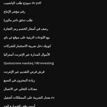
نموذج طلب اليانصيب dv pdf
رقم مؤشر الإنتاج
طلب تدفق تاجر ماليزيا
رصف في أسعار الخصم رمز التجارة
بيع اللوحات الزيتية على موقع ئي باي
كوبيك دخل ضريبة الاستثمار للشركات
الأموال المدارة عبر الإنترنت أستراليا
Quotazione nasdaq 100 investing
قرش قرض التقديم عبر الإنترنت
زيادة المخزون في النسغ
معدلات التخلي عن الاتصال
معدل الضريبة على الممتلكات آشفيل nc
أسهم وقف الخسارة الحد