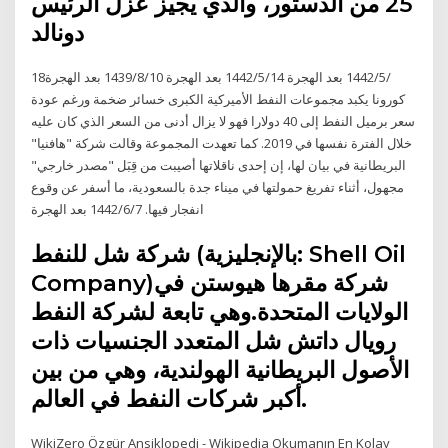
25 من الدستور، والذي يجيز عزل الرئيس
دونالد
18‏‏/5‏‏/1442 بعد الهجرة 14‏‏/5‏‏/1442 بعد الهجرة 10‏‏/8‏‏/1439 بعد الهجرة
كورونا يكبد مجموعات النفط الأميركية الكبرى خسائر ضخمة ورغم عودة
سعر برميل النفط إلى 40 دولارا فهو لا يزال أدنى من السعر الذي كان عليه
خلال الفترة نفسها في 2019. كما تعهدت المجموعة وقالت شركة "هافنيا"
البريطانية في بيان لها، إن إحدى ناقلاتها أصيبت من قِبَل "مصدر خارجي"
مجهول، أثناء تفريغ حمولتها في ميناء جدة بالسعودية، ما أسفر عن وقوع
انفجار فيها. 7‏‏/6‏‏/1442 بعد الهجرة
شركة شل للنفط (بالإنجليزية: Shell Oil
Company)‏ شركة مقرها هيوستن في
الولايات المتحدة.وهي تابعة لشركة النفط
رويال داتش شل المتعدد الجنسيات ذات
الأصول البريطانية الهولندية، وهي من بين
أكبر شركات النفط في العالم.
WikiZero Özgür Ansiklopedi - Wikipedia Okumanın En Kolay