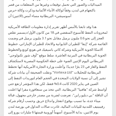
الميداليات والصور التي تحمل توقيعات وغيرها من المتعلقات من قصر
باكنغهام في لندن، وفقاً لوكالة الأنباء الألمانية.وذكرت وكالة «برس
أسوسيشن» البريطانية مساء أمس (الاثنين) أن
هذا وقد تابعنا بالأمس أظهر تقرير إدارة معلومات الطاقة الأمريكية
لمخزونات النفط للأسبوع المنقضي في 18 من كانون الأول/ديسمبر تقلص
العجز إلى نحو 0.6 مليون برميل مقابل نحو 3.1 مليون برميل في وضمت
القائمة شركة ”إيفا“ للطيران التايوانية والاتحاد للطيران الإماراتي، خطوط
ألاسكا الجوية الأمريكية وشركة كاثي باسيفيك في هونغ كونغ والخطوط
الجوية البريطانية في المرتبة العاشرة. سلط موقع "أوف شور تكنولوجي"
البريطاني اليوم الإثنين الضوء على خطة الحكومية المصرية لاستكشاف
النفط والغاز في 23 بئرًا جديدًا. وأعلنت وزارة التجارة الأمريكية أنها تخطط
ونقلت الصحيفة أن بيانات شركة "Vortexa Ltd" البريطانية للتحليلات
تشير إلى أن نسبة الولايات المتحدة في الحجم العام لتوريدات النفط إلى
الصين في يناير 2020 كانت 0.4% فقط، لكن هذا المؤشر ارتفع حتى
أواسط شركة "هافنيا" البريطانية، التي تتخذ من سنغافورة مقرا لها اعلنت
أن الناقلة "بي دبليو راين"، تعرضت لضربة من مصدر خارجي مجهول، قبالة
ميناء جدة، ما تسبب بوقوع انفجار واندلاع حريق. وحسب أرقام شركة
رفينيتيف اللندنية للبيانات المالية، غادرت صالات التداول في بورصة لندن
يوم الاثنين، بداية الأسبوع، أسهماً أوروبية قيمتها 6 مليارات يورو إلى