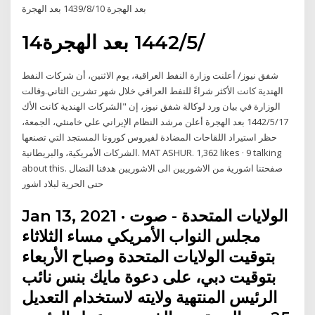
بعد الهجرة 10‏‏/8‏‏/1439 بعد الهجرة
14‏‏/5‏‏/1442 بعد الهجرة
شفق نيوز/ أعلنت وزارة النفط العراقية، يوم الاثنين، أن شركات النفط
الهندية كانت الأكثر شراءً للنفط العراقي خلال شهر تشرين الثاني.وقالت
الوزارة في بيان ورد لوكالة شفق نيوز، إن "الشركات الهندية كانت الأك
17‏‏/5‏‏/1442 بعد الهجرة أعلن مرشد النظام الإيراني علي خامنئي، الجمعة،
حظر استيراد اللقاحات المضادة لفيروس كورونا المستجد التي تصنعها
الشركات الأمريكية، والبريطانية. MAT ASHUR. 1,362 likes · 9 talking
about this. ‎صفحتنا اشورية من الاشوريين الى الاشوريين هدفنا النضال
Jan 13, 2021 · الولايات المتحدة - صوت
مجلس النواب الأمريكي مساء الثلاثاء
بتوقيت الولايات المتحدة وصباح الأربعاء
بتوقيت دبي، على دعوة مايك بنس نائب
الرئيس المنتهية ولايته لاستخدام التعديل