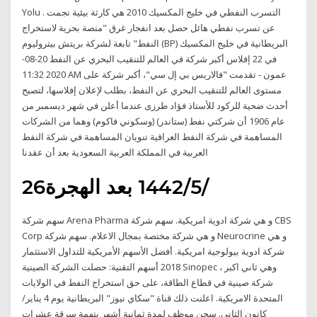
Yolu . التسرب النفطي في خليج المكسيك 2010 هي كارثة بيئية نجمت
عن تسرب نفطي هائل حصل بعد انفجار غرق "منصة بحرية لاستخراج
النفط" تابعة لشركة بريتش بيتروليوم (BP) البريطانية في خليج المكسيك
في 22 إفلاس أكبر شركة في العالم للتنقيب البحري عن النفط 20-08-
2020 11:32 AM عمون - تقدمت "فالاريس بي إل سي"، أكبر شركة على
مستوى العالم للتنقيب البحري عن النفط، بطلب لإعلان إفلاسها، لتصبح
أحدث ضحية للركود للأستاذ فؤاد طرزى عندما أعلن في شهر ديسمبر من
عام 1906 أن شركتي نفط (ستاندر) (وسكوني فاكوم) وهما من الشركات
المساهمة في شركة النفط العراقية تنويان المساهمة في شركة النفط
العربية في المملكة العربية السعودية بعد أن عقدنا
26‏‏/5‏‏/1442 بعد الهجرة
سهم شركة Arena Pharma و هي شركة ادوية امريكية. سهم شركة CBS
Corp و هي شركة مختصة بمجال الاعلام. سهم شركة Neurocrine و هي
شركة ادوية بيولوجية امريكية. أفضل الأسهم الأمريكية للتداول الاستثمار
2018 أسهم التقنية: حصلت الشركة الصينية Sinopec ، وهي ثاني اكبر
شركة صينية في قطاع الطاقة، على حق استخراج النفط في الولايات
المتحدة الامريكية. اعلنت ذلك قناة "سكاي نيوز" البريطانية يوم 4 يناير/
كانون الثاني. سجن موظف لمدة ثمانية أشهر بتهمة سرقة عشرات