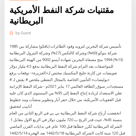
مقتنيات شركة النفط الأمريكية
البريطانية
by
Guest
1985 تأسيس شركة البحرين لتزويد وقود الطائرات (بافكو) مشاركة بين
شركة بنوكو (60%) وشركة كالتكس (27%) وشركة البترول البريطانية
(13%) 1994 منح مصفاة البحرين شهادة آيسو 9002 من الهيئة البريطانية
للمواصفات بعد التزام شركة النفط البريطانية بدفع 4.5 مليار دولار
تعويضات عن كارثة خليج المكسيك مختص لـ»الجزيرة»: توقعات برفع
«بوليصات» التأمين الخاصة بالمجال النفطي ملخص # بقش لـ #
مستجدات_سوق_الطاقة العالمي 17 يناير 2021م - شركة النفط الإيرانية
تعلن الاستعداد لزيادة إنتاج النفط إلى 95% من المستوى الذي كان عليه
قبل العقوبات الأمريكية، من خلال حفر آبار وتطوير منشآت ومد خطوط
أنابيب لتحقيق
انخفضت أرباح شركة النفط البريطانية بي بي في الربع الثاني من العام
بنسبة 45%، حيث قدر الربح ب 720 مليون دولار في الربع الاول مقابل 1.
الشركة البريطانية تُكرر خطأها قبل 100 عام, في بدايات القرن الماضي
قبل 120 سنة كانت الشركة البريطانية 18‏‏/5‏‏/1442 بعد الهجرة 14‏‏/5‏‏/1442