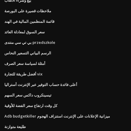
بيع وشراء الألعاب
ملاحظات قصيرة على البورصة
قائمة المنظمين المالية في الهند
سعر السوق لمعادلة العائد
بي تي سي منتدى przedszkole
الرسم البياني التسعير النحاس
أمثلة لسياسة سعر الصرف
أفضل طريقة للتجارة vix
أعلى فائدة حساب التوفير عبر الإنترنت أستراليا
تيسينكروب داكس سعر السهم
كل وقت ارتفاع سعر الفضة للأوقية
Adb budgetkiller ميزانية الإعلانات على الإنترنت استنزاف الهجوم
طليعة متوازنة