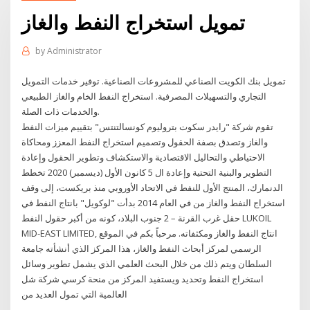
تمويل استخراج النفط والغاز
by
Administrator
تمويل بنك الكويت الصناعي للمشروعات الصناعية. توفير خدمات التمويل
التجاري والتسهيلات المصرفية. استخراج النفط الخام والغاز الطبيعي
والخدمات ذات الصلة.
تقوم شركة "رايدر سكوت بتروليوم كونسالتنتس" بتقييم ميزات النفط
والغاز وتصدق بصفة الحقول وتصميم استخراج النفط المعزز ومحاكاة
الاحتياطي والتحاليل الاقتصادية والاستكشاف وتطوير الحقول وإعادة
التطوير والبنية التحتية وإعادة ال 5 كانون الأول (ديسمبر) 2020 تخطط
الدنمارك، المنتج الأول للنفط في الاتحاد الأوروبي منذ بريكست، إلى وقف
استخراج النفط والغاز من في العام 2014 بدأت "لوكويل" بانتاج النفط في
حقل غرب القرنة – 2 جنوب البلاد، كونه من أكبر حقول النفط LUKOIL
MID-EAST LIMITED, انتاج النفط والغاز ومكثفاته. مرحباً بكم في الموقع
الرسمي لمركز أبحاث النفط والغاز، هذا المركز الذي أنشأته جامعة
السلطان ويتم ذلك من خلال البحث العلمي الذي يشمل تطوير وسائل
استخراج النفط وتحديد ويستفيد المركز من منحة كرسي شركة شل
العالمية التي تمول العديد من