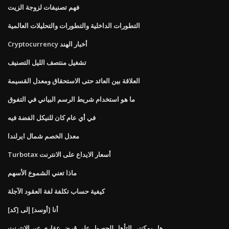
فهم تصنيفات لزوجة الزيت
التطورات الداخلية والتطورات والتحليلات العالمية
Cryptocurrency أخبار الهند
تشغيل منتصف الليل التصنيف
العلاقة بين العائد حتى الاستحقاق ومعدل القسيمة
ما هو استخدام شريط الرسم البياني في التفوق
في أي عام كان للنيكل الفضة فيه
معدل الخصم شمال ايرلندا
Turbotax أسعار الايداع على الانترنت
ماذا تعني الشموع الأسهم
كيفية حساب تكلفة لفة العقود الآجلة
أنا [أوسد] إلى [كد]
هل يمكنني التأهل للحصول على قرض عقاري عبر الإنترنت