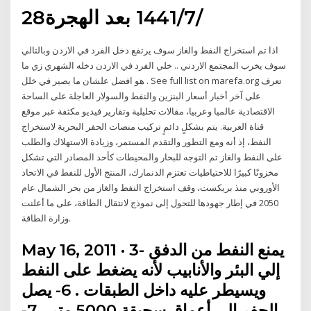
28‏‏/7‏‏/1441 بعد الهجرة
اذا تم استخراج النفط والغاز سوف يرتفع دخل الفرد في الاردن وبالتالي
سوف يخرب المجتمع الاردني .. خلي الفرد في الاردن دخله الشهري زي ما
هو افضل علشان ما يصير في خلل . See full list on marefa.org تعرف
على آخر أخبار أسعار البنزين والنفط والسولار العاجلة على الساحة
الاقتصادية عالميا وعربيا، مقالات تحليلية وتقارير فيديو مكثفة عبر موقع
قناة العربية. يتم بشكلٍ دائمٍ تركيب منصات الحفر البحرية لاستخراج
النفط، إذ أنه ومع التطور والتقدم المستمر، وزيادة الاستهلاك والطلب
على النفط والغاز تم التوجه للبحار والمحيطات كأحد المصادر التي تشكل
مخزونًا كبيرًا للاحتياطيات تعتزم الدنمارك، المنتج الأول للنفط في الاتحاد
الأوروبي منذ بريكست، وقف استخراج النفط والغاز من بحر الشمال عام
2050 في إطار جهودها للتحول إلى نموذج لانتقال الطاقة، على ما أعلنت
وزارة الطاقة.
May 16, 2011 · 3- يمنع النفط من الدفق
إلي البئر والأنابيب لأنه يضغط على النفط
ويسيطر عليه داخل الطبقات . 6- يصل
الحفر إلي أعماق سحيقة 5000 متر . 7-