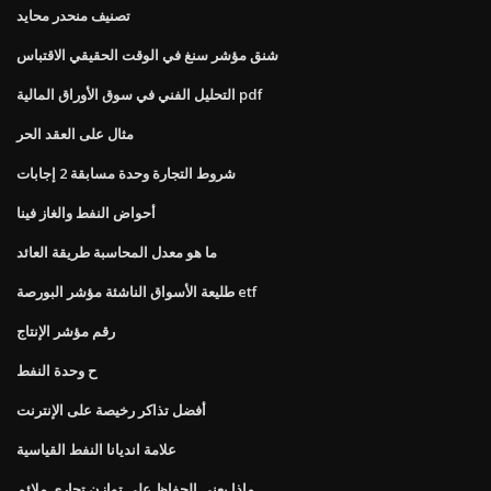
تصنيف منحدر محايد
شنق مؤشر سنغ في الوقت الحقيقي الاقتباس
التحليل الفني في سوق الأوراق المالية pdf
مثال على العقد الحر
شروط التجارة وحدة مسابقة 2 إجابات
أحواض النفط والغاز فينا
ما هو معدل المحاسبة طريقة العائد
طليعة الأسواق الناشئة مؤشر البورصة etf
رقم مؤشر الإنتاج
ح وحدة النفط
أفضل تذاكر رخيصة على الإنترنت
علامة انديانا النفط القياسية
ماذا يعني الحفاظ على توازن تجاري ملائم