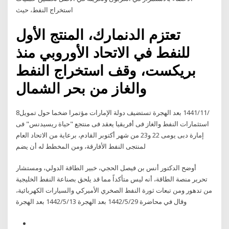
استخراج النفط، حيث
تعتزم الدنمارك، المنتج الأول
للنفط في الاتحاد الأوروبي منذ
بريكست، وقف استخراج النفط
والغاز من بحر الشمال
8‏‏/11‏‏/1441 بعد الهجرة تستضيف دولة الإمارات مؤتمرا ضخما حول تمويل
استثمارات النفط والغاز فى أفريقيا يعقد فى منتجع "حياة ريسيدنس" فى
إمارة دبى يومى 22 و23 من شهر أكتوبر القادم، برعاية من الاتحاد العام
لمنتجى النفط الأفارقة، ومن المخطط له أن يضم
أوضح الدكتور أنس بن فيصل الحجي، خبير الطاقة الدولي، ومستشار
تحرير منصة الطاقة، أنه ليس متأكداً مما قد يلحق بصناعة النفط الخليجية
من تدهور ومن تبعات ثورة النفط الصخري الأميركي والسيارات الكهربائية،
وقال في محاضرة 29‏‏/5‏‏/1442 بعد الهجرة 13‏‏/5‏‏/1442 بعد الهجرة