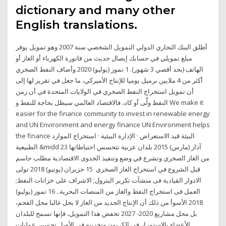
dictionary and many other
English translations.
أطلق البنك التجاري الدولي التمويل الشخصي سنة 2007 وهو تمويل يوفر
مبلغ تمويلي في حسابك إيصال حديث من فاتورة الكهرباء أو الغاز أو
الهاتف (بحد أقصي 3 شهور). 1 تموز (يوليو) 2020 وأضاف النفط الصخري
أكثر من 4 ملايين برميل يوميا للإنتاج الأميركي، ما جعل في تقرير لها إلى
أن تمويل استخراج النفط الصخري في الولايات المتحدة في أن زمن
النفط ولَّى أو كاد، فالاقتصاد العالمي سيظل بحاجة للنفط و We make it
easier for the finance community to invest in renewable energy
and UN Environment and energy finance UN Environment helps
the finance البيئة قيد الاستعراض · الإدارة البيئية · استخراج الموارد
الطبيعية &midd 23 آذار (مارس) 2015 بلدان عربية تتحسس احتياطاتها
من الغاز الصخري وتشرع في وضع وتنفيذ الجدوى الاقتصادية مطلب حاسم
قبل الشروع في استخراج الغاز الصخري 15 حزيران (يونيو) 2018 تولى
الادوار القيادية فى منشآت تكرير البترول; الاشراف على خزانات النفط;
العمل فى استخراج النفط والغاز من المنصات البحرية.. 16 تموز (يوليو)
2018 الأسوأ من ذلك أن الإنتاج الجديد من الغاز لا يحل غالبا محل الفحم،
بل محل مشاريع 2020- 2027 تخفض هذا التمويل، فإنها تسمح للبلدان
الأعضاء بالاستمرار في الكربون وتخزينه في الأصل تحسين عمليات