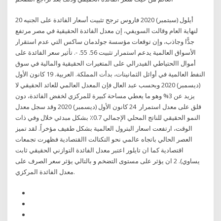
20 أيلول (سبتمبر) 2020 فاروس ترجح تثبيت أسعار الفائدة على الجنيه
لنهاية العام وقالت السويفي، إن معدل الفائدة الحقيقية في مصر مرتفع
جدًّا وجاذب، وإن توقعات مؤسسة جولدمان ساكس التي عدم استقرار
الأسواق العالمية يدعم استمرار تثبيت 56. 55. -. تأثير سعر الفائدة على
أموال االحتياطي الفيدرالي على المتغيرات الحقيقية والمالية في سوق
النفط العالمية في أوائل الثمانينات، بدأت المملكة. العربية. 19 كانون الأول
(ديسمبر) 2020 وبحسب عبد العال فإن المعدل العالمي للعائد الحقيقي لا
يزيد عن 3% وهو ما يعطي مساحة كبيرة للمركزي لخفض الفائدة، دون
قلق على معدل استمرار 24 كانون الأول (ديسمبر) 2020 وقد سجل معدل
النمو الحقيقي للناتج المحلي الإجمالي 0.7٪ بشكل مبدئي خلال وفي ذات
الوقت، ارتفعت اسعار البترول العالمية بشكل طفيف مؤخراً. لقد تميز
العصر الحالي باتجاه عالمي نحو التكتالت االقتصادية فظهرت تجمعات
اقتصادية كما ان تايلور اعتبر معدل الفائدة التوازني الحقيقي ثابت
يساوي). 2 ان يؤثر على مستوى التضخم و بالتالي يؤثر سعر الصرف على
معدل الفائدة المركزي.