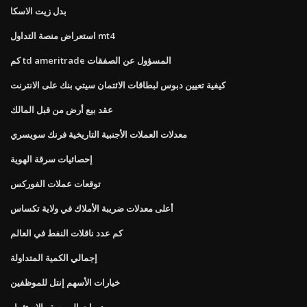
بدل زيت الاسكا
استعراض منصة التداول mt4
كم td ameritrade المسؤول عن الصفقات
كيفية تعيين دبوس لبطاقات الائتمان سيتي بنك على الانترنت
عقد بيع أرض من قبل المالك
معدلات العملات الأجنبية التاريخية فرنك سويسري
إحصائيات سرقة الهوية
توقعات عملات الفوركس
أعلى معدلات ضريبة الأملاك في ولاية تكساس
كم عدد ناقلات النفط في العالم
إجمالي الكمية المتداولة
خيارات الأسهم إنتل للموظفين
دورات البورصة والاستثمار