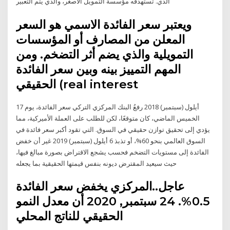
ﺍﻟﺬﻱ. ﺗﺴﺘﻬﺪﻓﻪ ﻣﺆﺳﺴﺔ ﺍﻟﺘﻤﻮﻳﻞ ﺍﻷﺻﻐﺮ، ﻭﺍﻟﺬﻱ ﻳﺘﻢ ﺍﻟﺘﻌﺒﻴﺮ
ويعتبر سعر الفائدة الاسمي هو السعر
المعلن من المصارف أو المؤسسات
التمويلية والذي يضم أثر التضخم. ومن
المهم التمييز بينه وبين سعر الفائدة
الحقيقي (real interest
17 أيلول (سبتمبر) 2018 رفعُ البنك المركزي التركي سعر الفائدة، يوم
الخميس الماضي، كان متوقعًا، لكن للطلب على العملة الأميركية، مما
يؤدي إلى تحقيق توازن حقيقي في السوق. التي تقود أكبر سعر فائدة في
السوق العالمي بنحو 60%، أو تذبذ 6 أيلول (سبتمبر) 2019 غير أن خفض
الفائدة إلى مستويات التضخم فحسب يشجع الاقتراض بصورة مبالغ فيها،
حيث سيعيد المقترض ديونه بنفس قيمتها الحقيقية بما يجعله
عاجل..المركزي يخفض سعر الفائدة
0.5%. 24 سبتمبر, 2020 أن معدل النمو
الحقيقي للناتج المحلي