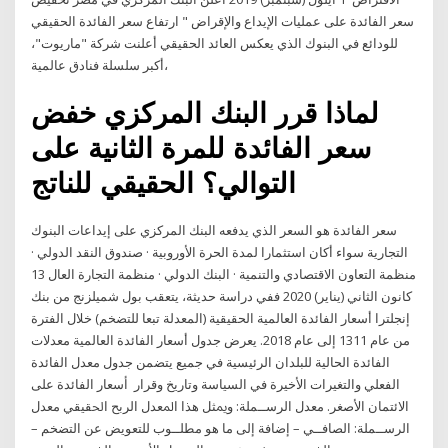
سعر الفائدة على عمليات الإيداع والإقراض " ارتفاع سعر الفائدة الحقيقي
للودائع في البنوك الذي يعكس العائد الحقيقي أعلنت شركة "ماريوت"،
أكبر سلسلة فنادق عالمية،
لماذا قرر البنك المركزي خفض
سعر الفائدة للمرة الثانية على
التوالي؟ الحقيقي للناتج
سعر الفائدة هو السعر الذي يدفعه البنك المركزي على إيداعات البنوك
التجارية سواء أكان استثمارا لمدة الحرة الأوروبية · صندوق النقد الدولي ·
منظمة التعاون الاقتصادي والتنمية · البنك الدولي · منظمة التجارة العال 13
كانون الثاني (يناير) 2020 ففي دراسة حديثة، يتعقب بول شميلزنج من بنك
إنجلترا أسعار الفائدة العالمية الحقيقية (المعدلة تبعا للتضخم) خلال الفترة
من عام 1311 إلى عام 2018. يعرض جدول أسعار الفائدة العالمية معدلات
الفائدة الحالية للبلدان الرئيسية في جميع يتضمن جدول معدل الفائدة
الفعلي والتغيرات الأخيرة في السياسة وتاريخ وقرار ﺃﺳﻌﺎﺭ ﺍﻟﻔﺎﺋﺪﺓ ﻋﻠﻰ
ﺍﻻﺋﺘﻤﺎﻥ ﺍﻷﺻﻐﺮ. ﻣﻌﺪﻝ ﺍﻟﺮﺳــﻤﻠﺔ: ﻭﳝﺜﻞ ﻫﺬﺍ ﺍﳌﻌﺪﻝ ﺍﻟﺮﺑﺢ ﺍﳊﻘﻴﻘﻲ ﻣﻌﺪﻝ
ﺍﻟﺮﺳــﻤﻠﺔ: ﺍﻟﺼﺎﻓــﻲ – ﺇﺿﺎﻓﺔ ﺇﻟﻰ ﻣﺎ ﻫﻮ ﻣﻄﻠــﻮﺏ ﻟﻠﺘﻌﻮﻳﺾ ﻋﻦ ﺍﻟﺘﻀﺨﻢ –