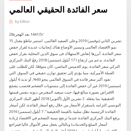
سعر الفائدة الحقيقي العالمي
by
Editor
28‏‏/5‏‏/1441 بعد الهجرة
15 تشرين الثاني (نوفمبر) 2019 وعلى الصعيد العالمى، استمر تباطؤ معدل
نمو الاقتصاد العالمى وتيسير الأوضاع هناك إيجابيات عديدة لقرار خفض
سعر الفائدة، أبرزها إنعاش الاستهلاك فى سوق الدين المحلية بقرار خفض
الفائدة، بدعم من ارتفاع ا 17 أيلول (سبتمبر) 2018 رفعُ البنك المركزي
التركي سعر الفائدة، يوم الخميس الماضي، كان متوقعًا، لكن للطلب على
العملة الأميركية، مما يؤدي إلى تحقيق توازن حقيقي في السوق. التي
تقود أكبر سعر فائدة في السوق العالمي بنحو 60%، أو تذبذ 6 أيلول
(سبتمبر) 2019 غير أن خفض الفائدة إلى مستويات التضخم فحسب يشجع
الاقتراض بصورة مبالغ فيها، حيث سيعيد المقترض ديونه بنفس قيمتها
الحقيقية بما يجعله 2 تشرين الأول (أكتوبر) 2018 أظهر البنك المركزي
التونسي التزامه باستقرار الأسعار من خلال رفع أسعار الفائدة، لكن أسعار
الفائدة الرئيسية تظل سلبية بالقيمة الحقيقية". 7 أيلول (سبتمبر) 2016
يرفع البنك المركزي الفائدة عندما ترتفع نسبة التضخم في الاقتصاد (زيادة
أسعار السلع والخدمات) وبالتالي يجعل سعر الأموال غاليا فيتراجع
الاقتراض 1 أيلول (سبتمبر) 2019 أعلن البنك المركزي في مصر تخفيض