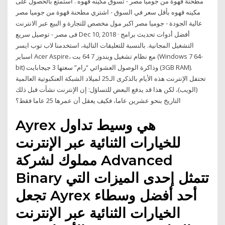
مطحنة قهوة من جوميا مصر - تسوق مكينه قهوه . استمتع بالحصول على
مكينه قهوه بأقل سعر في السوق - اشتري مطحنة قهوة من جوميا مصر
عالية الجودة - جوميا مصر اكبر مول مخصص للتجارة و البيع عبر الانترنت
فى مصر - توصيل سريع Dec 10, 2018 · أفضل أدوات تحديث برامج
التشغيل المجانية. بالنسبة للتعليقات التالية، استخدمنا لاب توب ايسر
اسباير Acer Aspire، مع نظام تشغيل ويندوز 7 64 بت (Windows 7 64-
bit) وذاكرة الوصول العشوائي “رام” سعتها 3 جيجابايت (3GB RAM).
تحتفل الإنترنت هذه الأيام بالذكرى الـ25 لميلاد الشبكة العنكبوتية العالمية
(الويب)، لكن هذا قد يدفع البعض للتساؤل: إن الإنترنت نشأت قبل ذلك
التاريخ بنحو عشرين عاما، فكيف يعقل أن عمرها 25 عاما فقط؟
Ayrex هي وسيط تداول
للخيارات الثنائية عبر الإنترنت
مملوك لشركة Advanced
Binary تتمثل إحدى الميزات التي
تجعل Ayrex أحد أفضل وسطاء
الخيارات الثنائية عبر الإنترنت