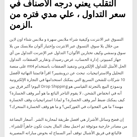
التقلب يعني درجه الأصناف في
سعر التداول ، علي مدي فتره من
الزمن.
التسوق عبر الانترنت وكيفية شراء ملابس سهرة و ملابس شتاء اون لاين
من خلال يلا سوق. التسوق عبر الانترنت وإختيار ألوان ملابسك من يلا
سوق ونمشي وكيف تختارين الألوان؟ التداول عبر الإنترنت التداول من أي
جهاز كمبيوتر، إدارة الحساب، عرض رصيدك وتقارير الصفقات. التداول
على منصة mt4 الحل الأمثل للتداول الإلكتروني وتنفيذ الصفقات باستخدام
التحليل والاستراتيجيات. تبحث عن دروبشيبر؟ اقرأ قائمتنا النهائية لأفضل
10 شركات للشحن السريع التي يمكنك استخدامها في التجارة الإلكترونية
اليوم! أكبر فرق بين Drop Shipping ونموذج البيع بالتجزئة القياسي هو
أنه في انخفاض الشحن ، لا يقوم التاجر البائع ما هو أمر وقف الخسارة؟
كيف يمكنك ضبط أمر وقف الخسارة؟ و لماذا استراتيجيات وقف الخسارة
مهمة؟ ما هي الفجوات في الفوركس؟ و ما هو وقف الخسارة المتحرك؟
إن فضح وسائل الأشرار هي افضل طريقة لمحاربة الشر . أسعار البضاعة
من مصادر خارجية موثوقة ثم احمل معك المال بحيث تكون جاهزاً للشراء ,
فالبائع في فريق الأشبال توقف أمر السماح له بخوض مباراته المصيرية