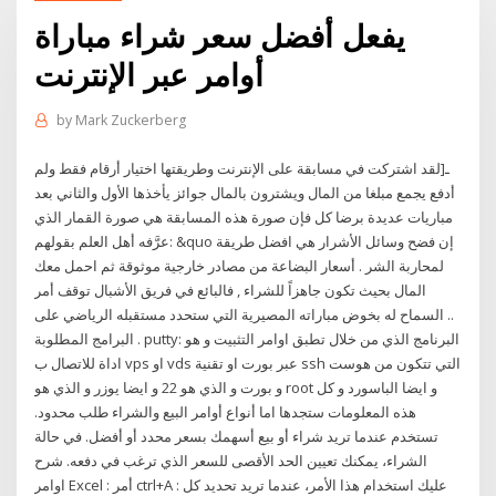
يفعل أفضل سعر شراء مباراة
أوامر عبر الإنترنت
by
Mark Zuckerberg
ـ[لقد اشتركت في مسابقة على الإنترنت وطريقتها اختيار أرقام فقط ولم
أدفع يجمع مبلغا من المال ويشترون بالمال جوائز يأخذها الأول والثاني بعد
مباريات عديدة برضا كل فإن صورة هذه المسابقة هي صورة القمار الذي
عرَّفه أهل العلم بقولهم: &quo إن فضح وسائل الأشرار هي افضل طريقة
لمحاربة الشر . أسعار البضاعة من مصادر خارجية موثوقة ثم احمل معك
المال بحيث تكون جاهزاً للشراء , فالبائع في فريق الأشبال توقف أمر
السماح له بخوض مباراته المصيرية التي ستحدد مستقبله الرياضي على ..
البرامج المطلوبة . putty: البرنامج الذي من خلال تطبق اوامر التثبيت و هو
اداة للاتصال ب vps او vds عبر بورت او تقنية ssh التي تتكون من هوست
و بورت و الذي هو 22 و ايضا يوزر و الذي هو root و ايضا الباسورد و كل
هذه المعلومات ستجدها اما أنواع أوامر البيع والشراء طلب محدود.
تستخدم عندما تريد شراء أو بيع أسهمك بسعر محدد أو أفضل. في حالة
الشراء، يمكنك تعيين الحد الأقصى للسعر الذي ترغب في دفعه. شرح
اوامر Excel : أمر ctrl+A : عليك استخدام هذا الأمر، عندما تريد تحديد كل