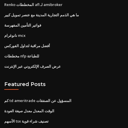
Renko المخططات afl لـ amibroker
ما هي الذمم التجارية المدينة مع عنصر تمويل كبير
فواتير التأمين المفهرسة
نانوغرام mcx
أفضل مراقبة لتداول الفوركس
مخططات nfp للطباعة
عرض الصرف الإلكتروني عبر الإنترنت
Featured Posts
كم td ameritrade المسؤول عن الصفقات
الوقت المعدل معدل صيغة العودة
الأسهم tsx تصنيف شراء قوية