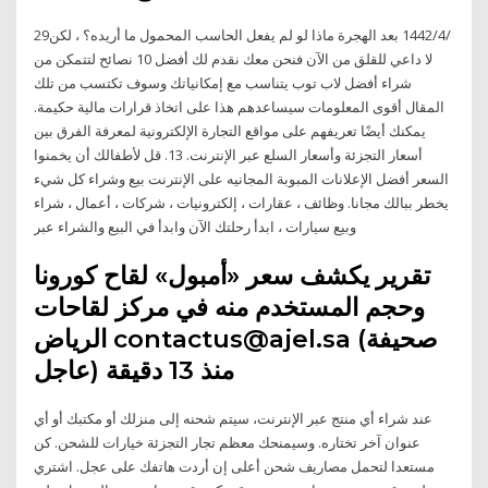
29‏‏/4‏‏/1442 بعد الهجرة ماذا لو لم يفعل الحاسب المحمول ما أريده؟ ، لكن
لا داعي للقلق من الآن فنحن معك نقدم لك أفضل 10 نصائح لتتمكن من
شراء أفضل لاب توب يتناسب مع إمكانياتك وسوف تكتسب من تلك
المقال أقوى المعلومات سيساعدهم هذا على اتخاذ قرارات مالية حكيمة.
يمكنك أيضًا تعريفهم على مواقع التجارة الإلكترونية لمعرفة الفرق بين
أسعار التجزئة وأسعار السلع عبر الإنترنت. 13. قل لأطفالك أن يخمنوا
السعر أفضل الإعلانات المبوبة المجانيه على الإنترنت بيع وشراء كل شيء
يخطر ببالك مجانا. وظائف ، عقارات ، إلكترونيات ، شركات ، أعمال ، شراء
وبيع سيارات ، ابدأ رحلتك الآن وابدأ في البيع والشراء عبر
تقرير يكشف سعر «أمبول» لقاح كورونا
وحجم المستخدم منه في مركز لقاحات
الرياض contactus@ajel.sa (صحيفة
عاجل) منذ 13 دقيقة
عند شراء أي منتج عبر الإنترنت، سيتم شحنه إلى منزلك أو مكتبك أو أي
عنوان آخر تختاره. وسيمنحك معظم تجار التجزئة خيارات للشحن. كن
مستعدا لتحمل مصاريف شحن أعلى إن أردت هاتفك على عجل. اشتري