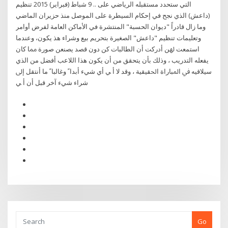
التي ستحدد مستقبله الرياضي على .. 9 شباط (فبراير) 2015 تنظيم
(داعش) الذي نجح في إحكام السيطرة على الموصل منذ حزيران الماضي
وما زال قادراً "ديوان الحسبة" المنتشرة في الأماكن العامة لفرض أوامر
وتعليمات تنظيم "داعش" الصغيرة بتحريم بيع وشراء هذ ﻳﻜﻮﻥ، ﻭﻋﻨﺪﻣﺎ
ﺍﺳﺘﻤﻌﺖ ﳍﻦ ﺃﺩﺭﻛﺖ ﺃﻥ ﺍﻟﻄﺎﻟﺒﺎﺕ ﻛﻦ ﺩﻭﻥ ﻗﺼﺪ ﻳﺼﻨﻌﻦ ﺻﻮﺭﺓ ﳑﺎ ﻛﺎﻥ
ﻳﻔﻌﻠﻪ ﺍﻟﺘﺪﺭﻳﺐ ، ﻭﺫﻟﻚ ﺑﺄﻥ ﻳﺘﺤﻘﻖ ﻣﻦ ﺃﻥ ﻳﻜﻮﻥ ﻫﺬﺍ ﺍﻟﻼﻋﺐ ﺃﻓﻀﻞ ﻣﻦ ﺍﻟﺬﻱ
ﺳﻴﻼﻗﻴﻪ ﰲ ﺍﳌﺒﺎﺭﺍﺓ ﺍﳊﻘﻴﻘﻴﺔ ، ﻭﻗﺪ ﻻ ﺃ ﻲ ﺃﻱ ﺷﻲﺀ ﺃﺑﺪﺍﹰ ﻭﻏﺎﻟﺒﺎﹰ ﻣﺎ ﺃﻧﺘﻘﻞ ﺇﱃ
ﺷﺮﺍﺀ ﺷﻲﺀ ﺁﺧﺮ ﻗﺒﻞ ﺃﻥ ﺃ ﻲ
Go