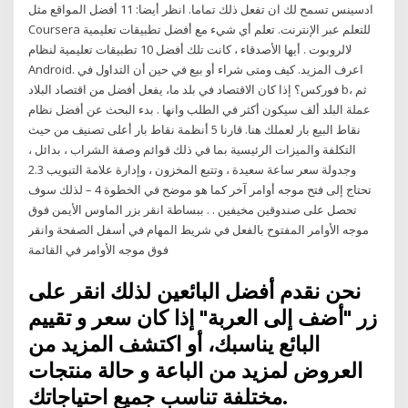
ادسينس تسمح لك ان تفعل ذلك تماما. انظر أيضا: 11 أفضل المواقع مثل
Coursera للتعلم عبر الإنترنت. تعلم أي شيء مع أفضل تطبيقات تعليمية
لالروبوت . أيها الأصدقاء ، كانت تلك أفضل 10 تطبيقات تعليمية لنظام
Android. اعرف المزيد. كيف ومتى شراء أو بيع في حين أن التداول في
فوركس؟ إذا كان الاقتصاد في بلد ما، يفعل أفضل من اقتصاد البلاد b، ثم
عملة البلد ألف سيكون أكثر في الطلب وانها . بدء البحث عن أفضل نظام
نقاط البيع بار لعملك هنا. قارنا 5 أنظمة نقاط بار أعلى تصنيف من حيث
التكلفة والميزات الرئيسية بما في ذلك قوائم وصفة الشراب ، بدائل ،
وجدولة سعر ساعة سعيدة ، وتتبع المخزون ، وإدارة علامة التبويب 2.3
تحتاج إلى فتح موجه أوامر آخر كما هو موضح في الخطوة 4 – لذلك سوف
تحصل على صندوقين مخيفين . . ببساطة انقر بزر الماوس الأيمن فوق
موجه الأوامر المفتوح بالفعل في شريط المهام في أسفل الصفحة وانقر
فوق موجه الأوامر في القائمة
نحن نقدم أفضل البائعين لذلك انقر على
زر "أضف إلى العربة" إذا كان سعر و تقييم
البائع يناسبك، أو اكتشف المزيد من
العروض لمزيد من الباعة و حالة منتجات
مختلفة تناسب جميع احتياجاتك.