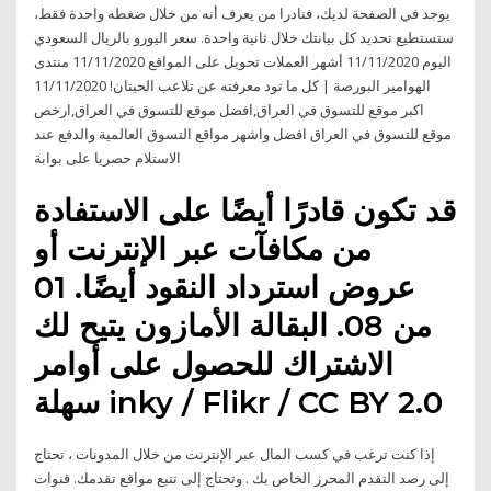
يوجد في الصفحة لديك، فنادرا من يعرف أنه من خلال ضغطه واحدة فقط،
ستستطيع تحديد كل بيانتك خلال ثانية واحدة. سعر اليورو بالريال السعودي
اليوم 11/11/2020 أشهر العملات تحويل على المواقع 11/11/2020 منتدى
الهوامير البورصة | كل ما تود معرفته عن تلاعب الحيتان! 11/11/2020
اكبر موقع للتسوق في العراق,افضل موقع للتسوق في العراق,ارخص
موقع للتسوق في العراق افضل واشهر مواقع التسوق العالمية والدفع عند
الاستلام حصريا على بوابة
قد تكون قادرًا أيضًا على الاستفادة
من مكافآت عبر الإنترنت أو
عروض استرداد النقود أيضًا. 01
من 08. البقالة الأمازون يتيح لك
الاشتراك للحصول على أوامر
سهلة inky / Flikr / CC BY 2.0
إذا كنت ترغب في كسب المال عبر الإنترنت من خلال المدونات ، تحتاج
إلى رصد التقدم المحرز الخاص بك . وتحتاج إلى تتبع مواقع تقدمك. قنوات