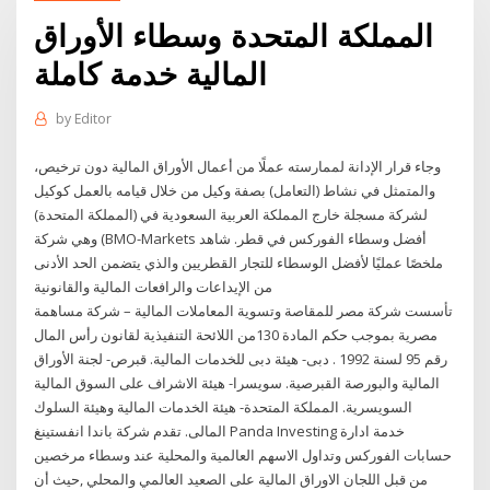
المملكة المتحدة وسطاء الأوراق
المالية خدمة كاملة
by
Editor
وجاء قرار الإدانة لممارسته عملًا من أعمال الأوراق المالية دون ترخيص،
والمتمثل في نشاط (التعامل) بصفة وكيل من خلال قيامه بالعمل كوكيل
لشركة مسجلة خارج المملكة العربية السعودية في (المملكة المتحدة)
وهي شركة (BMO-Markets أفضل وسطاء الفوركس في قطر. شاهد
ملخصًا عمليًا لأفضل الوسطاء للتجار القطريين والذي يتضمن الحد الأدنى
من الإيداعات والرافعات المالية والقانونية
تأسست شركة مصر للمقاصة وتسوية المعاملات المالية – شركة مساهمة
مصرية بموجب حكم المادة 130من اللائحة التنفيذية لقانون رأس المال
رقم 95 لسنة 1992 . دبى- هيئة دبى للخدمات المالية. قبرص- لجنة الأوراق
المالية والبورصة القبرصية. سويسرا- هيئة الاشراف على السوق المالية
السويسرية. المملكة المتحدة- هيئة الخدمات المالية وهيئة السلوك
المالى. تقدم شركة باندا انفستينغ Panda Investing خدمة ادارة
حسابات الفوركس وتداول الاسهم العالمية والمحلية عند وسطاء مرخصين
من قبل اللجان الاوراق المالية على الصعيد العالمي والمحلي ,حيث أن