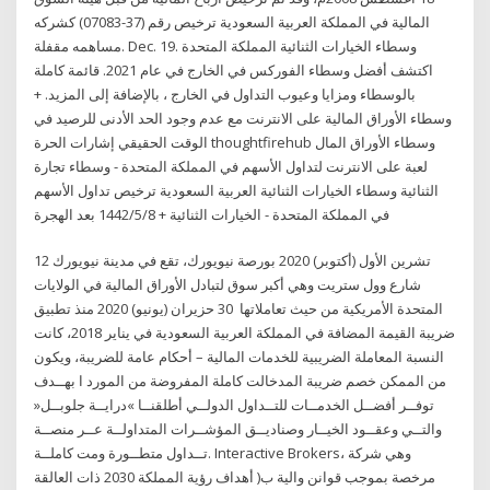
المالية في المملكة العربية السعودية ترخيص رقم (37-07083) كشركه
مساهمه مقفلة. Dec. 19. وسطاء الخيارات الثنائية المملكة المتحدة
اكتشف أفضل وسطاء الفوركس في الخارج في عام 2021. قائمة كاملة
بالوسطاء ومزايا وعيوب التداول في الخارج ، بالإضافة إلى المزيد. +
وسطاء الأوراق المالية على الانترنت مع عدم وجود الحد الأدنى للرصيد في
الوقت الحقيقي إشارات الحرة thoughtfirehub وسطاء الأوراق المال
لعبة على الانترنت لتداول الأسهم في المملكة المتحدة - وسطاء تجارة
الثنائية وسطاء الخيارات الثنائية العربية السعودية ترخيص تداول الأسهم
في المملكة المتحدة - الخيارات الثنائية + 8‏‏/5‏‏/1442 بعد الهجرة
12 تشرين الأول (أكتوبر) 2020 بورصة نيويورك، تقع في مدينة نيويورك
شارع وول ستريت وهي أكبر سوق لتبادل الأوراق المالية في الولايات
المتحدة الأمريكية من حيث تعاملاتها 30 حزيران (يونيو) 2020 ﻣﻨﺬ ﺗﻄﺒﻴﻖ
ﺿﺮﻳﺒﺔ اﻟﻘﻴﻤﺔ اﻟﻤﻀﺎﻓﺔ ﻓﻲ اﻟﻤﻤﻠﻜﺔ اﻟﻌﺮﺑﻴﺔ اﻟﺴﻌﻮدﻳﺔ ﻓﻲ ﻳﻨﺎﻳﺮ 2018، ﻛﺎﻧﺖ
اﻟﻨﺴﺒﺔ المعاملة الضريبية للخدمات المالية – أحكام عامة للضريبة، ويكون
من الممكن خصم ضريبة المدخالت كاملة المفروضة من المورد ا بهــدف
توفــر أفضــل الخدمــات للتــداول الدولــي أطلقنــا »درايــة جلوبــل«
والتــي وعقــود الخيــار وصناديــق المؤشــرات المتداولــة عــر منصــة
تــداول متطــورة ومت كاملــة. Interactive Brokers، وهي شركة
مرخصة بموجب قوانن والية ب( أهداف رؤية المملكة 2030 ذات العالقة