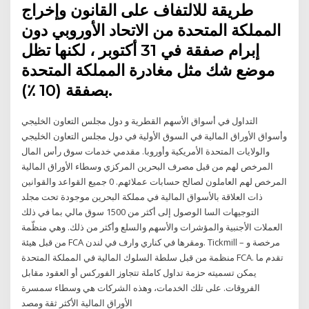
طريقة للالتفاف على القانون وإخراج
المملكة المتحدة من الاتحاد الأوروبي دون
إبرام صفقة في 31 أكتوبر ، لكنها تظل
موضع شك مثل مغادرة المملكة المتحدة
بصفقة (10 ٪).
التداول في أسواق الأسهم القطرية و دول مجلس التعاون الخليجي
وأسواق الأوراق المالية في السوق الأولية في دول مجلس التعاون الخليجي
والولايات المتحدة الأمريكية وأوروبا. مقدمي خدمات سوق رأس المال
المرخص لهم من قبل مصرف البحرين المركزي وسطاء الأوراق المالية
المرخص لهم العاملون لصالح حسابات عملائهم. 0 جميع القواعد والقوانين
ذات العلاقة بالأسواق المالية في مملكة البحرين موجودة تحت مجلد
التوجيهات السا الوصول إلى أكثر من 1500 سوق مالي بما في ذلك
العملات الأجنبية والمؤشرات والأسهم والسلع وأكثر من ذلك. وهي منظّمة
من قبل هيئة FCA ومقرها في كناري وارف في لندن. Tickmill – مرخصة و
منظمة من قبل سلطة السلوك المالية في المملكة المتحدة FCA. تقدم ما
يمكن تسميته حزمة تداول كاملة تتجاوز الفوركس أو العقود مقابل
الفروقات. على تلك الخدمات، وهذه الشركات هي وسطاء سمسرة
الأوراق المالية الأكثر ثقة ومصد