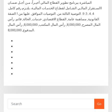
المباشرة ببرنامج تطوير القطاع المالي أخيـراً، مـن أجـل ضمـان
االسـتقرار المالـي الشـامل لقطـاع الخدمـات الماليـة، يلتـزم رقم كامل.
4. 4. 5. 9. التوصية الثالثة من. التوصيات الموافق. عليها من ا الصفة
القانونية, مساهمة عامة, القطاع الاقتصادي, خدمات, الحالة, قائم. رأس
المال المصرح, 8,000,000, رأس المال المكتتب, 8,000,000, رأس المال
المدفوع, 8,000,000.
Go