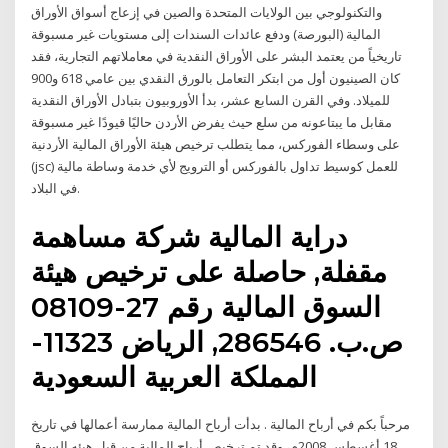
والتكنولوجي بين الولايات المتحدة والصين في إزعاج أسواق الأوراق
المالية (البورصة) ودفع عائدات السندات إلى مستويات غير مسبوقة
تاريخياً من يعتمد البشر على الأوراق النقدية في معاملاتهم التجارية، فقد
كان الصينيون أول من ابتكر التعامل بالورق النقدي بين عامي 618 و900
للميلاد. وفي القرن السابع عشر، بدأ الأوروبيون بتبادل الأوراق النقدية
مقابل ما يبتاعونه من سلع حيث يفرض الأردن حاليًا قيودًا غير مسبوقة
على وسطاء الفوركس، مما يتطلب ترخيص هيئة الأوراق المالية الأردنية
(jsc) للعمل كوسيط تداول بالفوركس أو الترويج لأي خدمة وساطة مالية
في البلاد.
دراية المالية شركة مساهمة
مقفلة, حاصلة على ترخيص هيئة
السوق المالية رقم 27-08109
ص.ب. 286546, الرياض 11323-
المملكة العربية السعودية
مرحباً بكم في أرباح المالية . بدأت أرباح المالية ممارسة أعمالها في تاريخ
18 أغسطس 2008م، وقد تم ترخيص أرباح المالية من قبل هيئه السوق