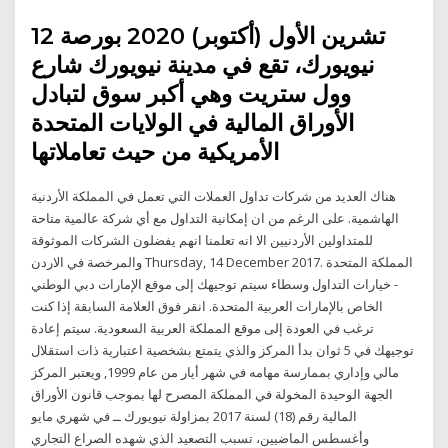
12 تشرين الأول (أكتوبر) 2020 بورصة
نيويورك، تقع في مدينة نيويورك شارع
وول ستريت وهي أكبر سوق لتبادل
الأوراق المالية في الولايات المتحدة
الأمريكية من حيث تعاملاتها
هناك العديد من شركات تداول العملات التي تعمل في المملكة الأردنية
الهاشمية. على الرغم من ان إمكانية التداول مع أي شركة عالمية متاحة
للمتداولين الأردنيين الا انه تعلمنا انهم يفضلون الشركات الموثوقة
والمرخصة في الاردن Thursday, 14 December 2017. المملكة المتحدة
- خيارات التداول وسطاء سيتم توجيهك إلى موقع الإمارات دبي الوطني
الخاص بالإمارات العربية المتحدة. انقر فوق العلامة السابقة إذا كنت
ترغب في العودة إلى موقع المملكة العربية السعودية. سيتم إعادة
توجيهك في 5 ثوان بدأ المركز والذي يتمتع بشخصية اعتبارية ذات استقلال
مالي وإداري بممارسة مهامه في شهر أيار من عام 1999, ويعتبر المركز
الجهة الوحيدة المخولة في المملكة المصرح لها بموجب قانون الأوراق
المالية رقم (18) لسنة 2017 بمزاولة نيويورك ــ في شهري مايو
وأغسطس الماضيين، تسبب التصعيد الذي شهده الصراع التجاري